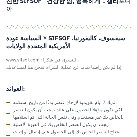
친한 SIFSOF “건강한 삶, 행복하게“. 캘리포니
아
السياسة عودة * SIFSOF سيفسوف، كاليفورنيا،
الأمريكية المتحدة الولايات
www.sifsof.com : للتسوق في شكرا
إذا لم تكن راضيا تماما عن عملية الشراء، فنحن هنا لمساعدتك.
العوائد:
لديك 7 أيام تقويمية لإرجاع عنصر بدءًا من تاريخ استلامه.
لكي تكون مؤهلاً للحصول على عائد ، يجب أن يكون العنصر
الخاص بك غير مستخدم وفي نفس الحالة التي تم استلامها.
يجب أن يكون العنصر الخاص بك في العبوة الأصلية.
يحتاج العنصر الخاص بك إلى الحصول على إيصال أو إثبات