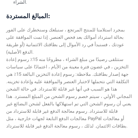
الشراء.
المبالغ المستردة:
بمجرد استلامنا للمنتج المرتجع ، سنبلغك وسنخطرك على الفور
بحالة استرداد أموالك بعد فحص العنصر. إذا تمت الموافقة على
عودتك ، فسنبدأ في رد الأموال إلى بطاقتك الائتمانية (أو طريقة
الدفع الأصلية).
ستتلقى رصيدًا من مبلغ الشراء ، مطروحًا منه 15٪ رسوم إعادة
التخزين ، في غضون فترة معينة من الأيام ، اعتمادًا على سياسات
جهة إصدار بطاقتك. ملاحظة: رسوم إعادة التخزين البالغة 15٪ هي
التكلفة التي نتحملها لاختبار العنصر والموافقة عليه وإعادة تخزينه.
هذا هو السبب في أنها غير قابلة للاسترداد. في حالة الشحن
المجاني الأولي ، سيتم خصم رسوم الشحن من المبلغ المسترد. هذا
يعني أن رسوم الشحن التي تم استهلاكها بالفعل لشحن البضائع غير
قابلة للاسترداد. رسوم معالجة الدفع غير قابلة للاسترداد من
معالجات الدفع التابعة لجهات خارجية ، مثل PayPal أو معالجات
بطاقات الائتمان. لذلك ، رسوم معالجة الدفع غير قابلة للاسترداد.