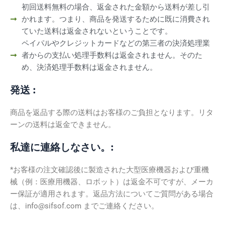
初回送料無料の場合、返金された金額から送料が差し引
かれます。つまり、商品を発送するために既に消費され
ていた送料は返金されないということです。
ペイパルやクレジットカードなどの第三者の決済処理業
者からの支払い処理手数料は返金されません。そのた
め、決済処理手数料は返金されません。
発送 :
商品を返品する際の送料はお客様のご負担となります。リタ
ーンの送料は返金できません。
私達に連絡しなさい。:
*お客様の注文確認後に製造された大型医療機器および重機
械（例：医療用機器、ロボット）は返金不可ですが、メーカ
ー保証が適用されます。
返
品方法についてご質問がある場合
は、info@sifsof.com までご連絡ください。