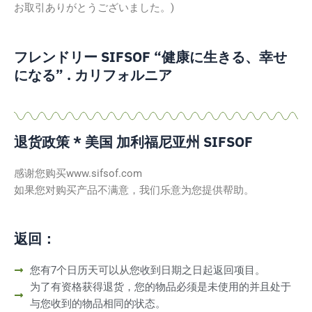
お取引ありがとうございました。)
フレンドリー SIFSOF “健康に生きる、幸せ
になる” . カリフォルニア
退货政策 * 美国 加利福尼亚州 SIFSOF
感谢您购买www.sifsof.com
如果您对购买产品不满意，我们乐意为您提供帮助。
返回：
您有7个日历天可以从您收到日期之日起返回项目。
为了有资格获得退货，您的物品必须是未使用的并且处于
与您收到的物品相同的状态。